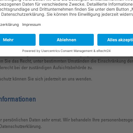
ie Bereitstellung der Website zu gewährleisten. Andere Daten können 
ssen oder angebahnt werden können, werden die übermittelten Daten 
unft über Herkunft, Empfänger und Zweck Ihrer gespeicherten person
aten zu verlangen. Wenn Sie eine Einwilligung zur Datenverarbeitung 
ben Sie das Recht, unter bestimmten Umständen die Einschränkung de
erecht bei der zuständigen Aufsichtsbehörde zu.
chutz können Sie sich jederzeit an uns wenden.
informationen
er persönlichen Daten sehr ernst. Wir behandeln Ihre personenbezog
 Datenschutzerklärung.