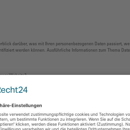
rblick darüber, was mit Ihren personenbezogenen Daten passiert, 
dentifiziert werden können. Ausführliche Informationen zum Thema Da
ieser Website?
urch den Websitebetreiber. Dessen Kontaktdaten können Sie dem Absch
Sie uns diese mitteilen. Hierbei kann es sich z. B. um Daten handeln
inwilligung beim Besuch der Website durch unsere IT-Systeme erfasst
itenaufrufs). Die Erfassung dieser Daten erfolgt automatisch, sobald 