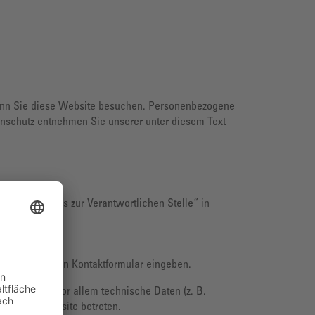
wenn Sie diese Website besuchen. Personenbezogene
tenschutz entnehmen Sie unserer unter diesem Text
nitt „Hinweis zur Verantwortlichen Stelle“ in
, die Sie in ein Kontaktformular eingeben.
. Das sind vor allem technische Daten (z. B.
Sie diese Website betreten.