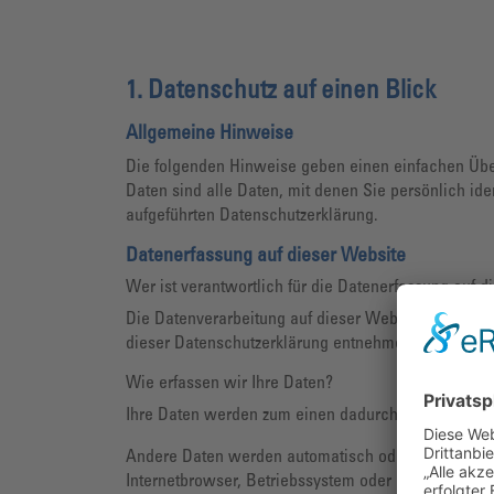
1. Datenschutz auf einen Blick
Allgemeine Hinweise
Die folgenden Hinweise geben einen einfachen Übe
Daten sind alle Daten, mit denen Sie persönlich i
aufgeführten Datenschutzerklärung.
Datenerfassung auf dieser Website
Wer ist verantwortlich für die Datenerfassung auf d
Die Datenverarbeitung auf dieser Website erfolgt d
dieser Datenschutzerklärung entnehmen.
Wie erfassen wir Ihre Daten?
Ihre Daten werden zum einen dadurch erhoben, dass 
Andere Daten werden automatisch oder nach Ihrer E
Internetbrowser, Betriebssystem oder Uhrzeit des Se