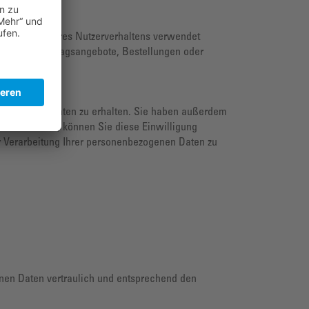
zur Analyse Ihres Nutzerverhaltens verwendet
auch für Vertragsangebote, Bestellungen oder
enbezogenen Daten zu erhalten. Sie haben außerdem
erteilt haben, können Sie diese Einwilligung
r Verarbeitung Ihrer personenbezogenen Daten zu
enen Daten vertraulich und entsprechend den