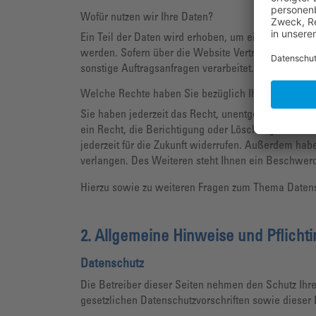
Wofür nutzen wir Ihre Daten?
Ein Teil der Daten wird erhoben, um eine fehlerfre
werden. Sofern über die Website Verträge geschlo
sonstige Auftragsanfragen verarbeitet.
Welche Rechte haben Sie bezüglich Ihrer Daten?
Sie haben jederzeit das Recht, unentgeltlich Ausk
ein Recht, die Berichtigung oder Löschung dieser D
jederzeit für die Zukunft widerrufen. Außerdem ha
verlangen. Des Weiteren steht Ihnen ein Beschwerd
Hierzu sowie zu weiteren Fragen zum Thema Datens
2. Allgemeine Hinweise und Pflicht­
Datenschutz
Die Betreiber dieser Seiten nehmen den Schutz Ihr
gesetzlichen Datenschutzvorschriften sowie dieser